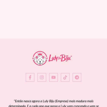
“Então nasce agora a Luly Biju (Empresa) mais madura mais
determinada. E a cada ano que passa a Luly vem crescendo e vem se